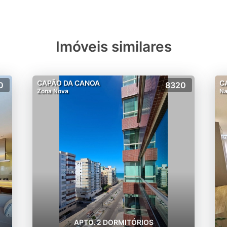
Imóveis similares
CAPÃO DA CANOA
C
0
8320
Zona Nova
Na
APTO. 2 DORMITÓRIOS