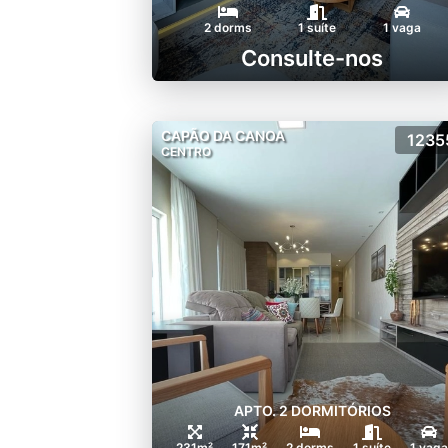
2 dorms
1 suíte
1 vaga
Consulte-nos
CAPÃO DA CANOA
1235
CENTRO
APTO. 2 DORMITÓRIOS
231m²
171m²
2 dorms
1 suíte
1 vaga