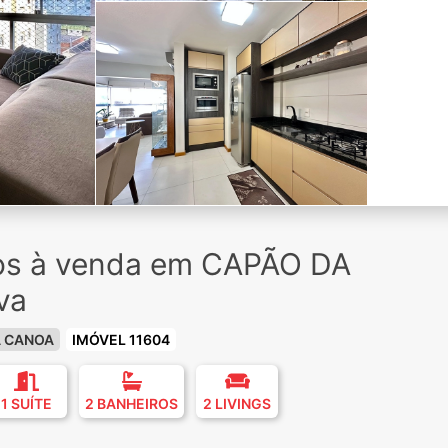
ios à venda em CAPÃO DA
va
A CANOA
IMÓVEL 11604
1 SUÍTE
2 BANHEIROS
2 LIVINGS