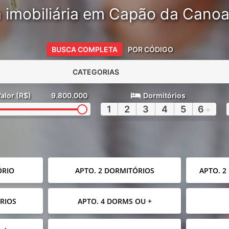
 imobiliária em Capão da Cano
BUSCA COMPLETA
POR CÓDIGO
CATEGORIAS
alor (R$)
9.800.000
Dormitórios
1
2
3
4
5
6
+
ÓRIO
APTO. 2 DORMITÓRIOS
APTO. 2
RIOS
APTO. 4 DORMS OU +