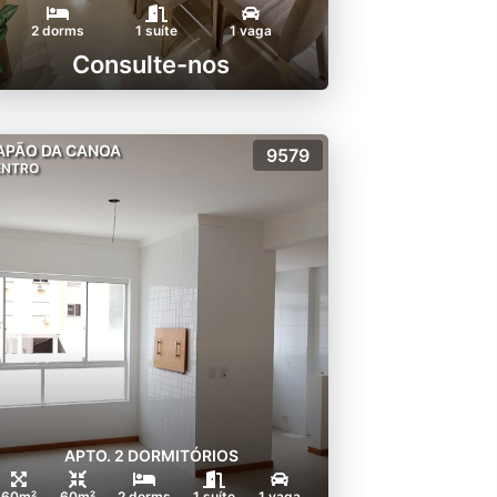
2 dorms
1 suíte
1 vaga
Consulte-nos
APÃO DA CANOA
9579
ENTRO
APTO. 2 DORMITÓRIOS
60m²
60m²
2 dorms
1 suíte
1 vaga