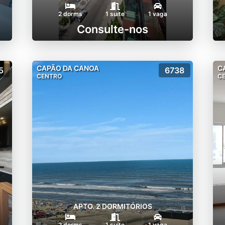
2 dorms
1 suíte
1 vaga
Consulte-nos
CAPÃO DA CANOA
C
5
6738
CENTRO
C
APTO. 2 DORMITÓRIOS
2 dorms
1 suíte
1 vaga