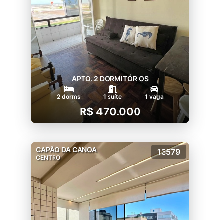
APTO. 2 DORMITÓRIOS
2 dorms
1 suíte
1 vaga
R$ 470.000
CAPÃO DA CANOA
13579
CENTRO