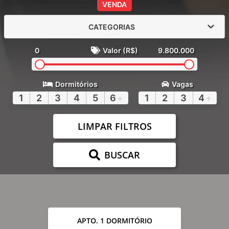
VENDA
CATEGORIAS
0
Valor (R$)
9.800.000
Dormitórios
Vagas
1
2
3
4
5
6
+
1
2
3
4
+
LIMPAR FILTROS
BUSCAR
APTO. 1 DORMITÓRIO