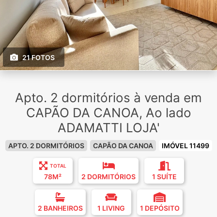
21 FOTOS
Apto. 2 dormitórios à venda em
CAPÃO DA CANOA, Ao lado
ADAMATTI LOJA'
APTO. 2 DORMITÓRIOS
CAPÃO DA CANOA
IMÓVEL 11499
TOTAL
78M²
2 DORMITÓRIOS
1 SUÍTE
2 BANHEIROS
1 LIVING
1 DEPÓSITO