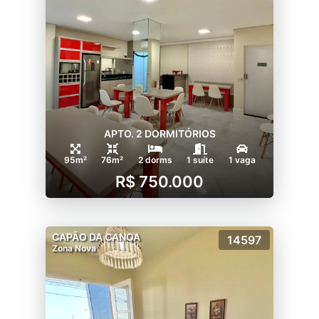
APTO. 2 DORMITÓRIOS
95m²
76m²
2 dorms
1 suíte
1 vaga
R$ 750.000
CAPÃO DA CANOA
14597
Zona Nova