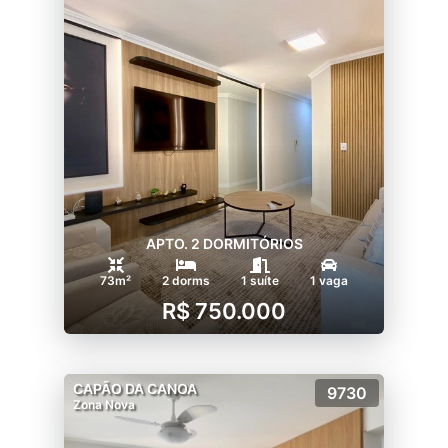
APTO. 2 DORMITÓRIOS
73m²
2 dorms
1 suíte
1 vaga
R$ 750.000
CAPÃO DA CANOA
9730
Zona Nova