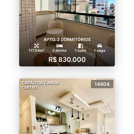
APTO. 2 DORMITÓRIOS
117.54m²
2 dorms
1 suíte
1 vaga
R$ 830.000
CAPÃO DA CANOA
14604
CENTRO