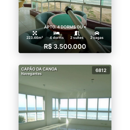
APTO. 4 DORMS OU +
223.46m²
4 dorms
2 suítes
2 vagas
R$ 3.500.000
CAPÃO DA CANOA
6812
Navegantes