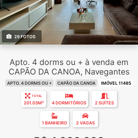
29 FOTOS
Apto. 4 dorms ou + à venda em
CAPÃO DA CANOA, Navegantes
APTO. 4 DORMS OU +
CAPÃO DA CANOA
IMÓVEL 11485
TOTAL
201.03M²
4 DORMITÓRIOS
2 SUÍTES
1 BANHEIRO
2 VAGAS