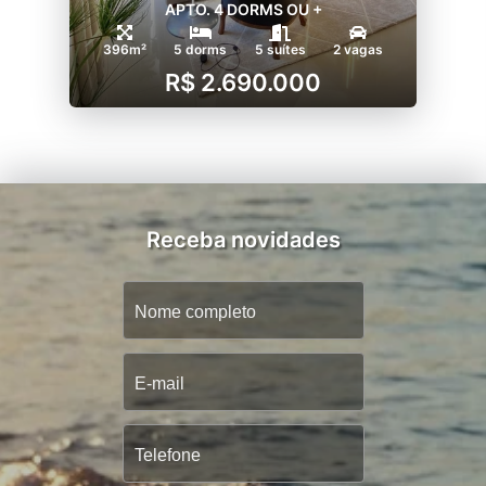
APTO. 4 DORMS OU +
396m²
5 dorms
5 suítes
2 vagas
R$ 2.690.000
Receba novidades