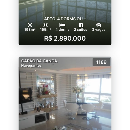
APTO. 4 DORMS OU +
193m²
155m²
4 dorms
2 suítes
3 vagas
R$ 2.890.000
CAPÃO DA CANOA
1189
Navegantes