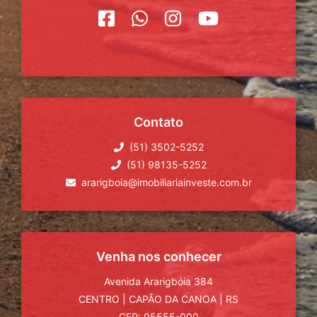
Contato
(51) 3502-5252
(51) 98135-5252
ararigboia@imobiliariainveste.com.br
Venha nos conhecer
Avenida Ararigbóia 384
CENTRO
|
CAPÃO DA CANOA
|
RS
CEP: 95555-000