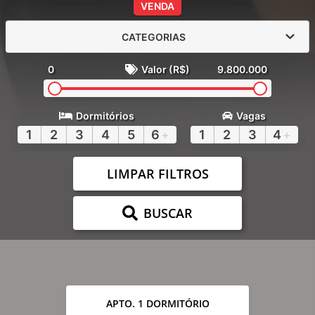
VENDA
CATEGORIAS
0
Valor (R$)
9.800.000
Dormitórios
Vagas
1
2
3
4
5
6
+
1
2
3
4
+
LIMPAR FILTROS
BUSCAR
APTO. 1 DORMITÓRIO