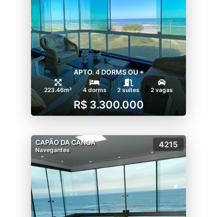
APTO. 4 DORMS OU +
223.46m²
4 dorms
2 suítes
2 vagas
R$ 3.300.000
CAPÃO DA CANOA
4215
Navegantes