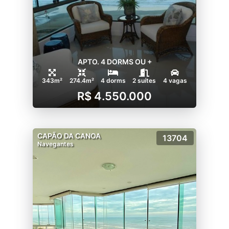
APTO. 4 DORMS OU +
343m²
274.4m²
4 dorms
2 suítes
4 vagas
R$ 4.550.000
CAPÃO DA CANOA
13704
Navegantes