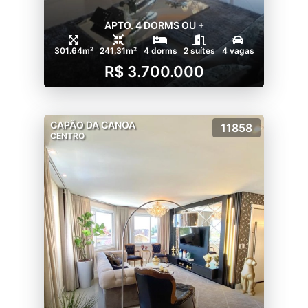
APTO. 4 DORMS OU +
301.64m²
241.31m²
4 dorms
2 suítes
4 vagas
R$ 3.700.000
CAPÃO DA CANOA
11858
CENTRO