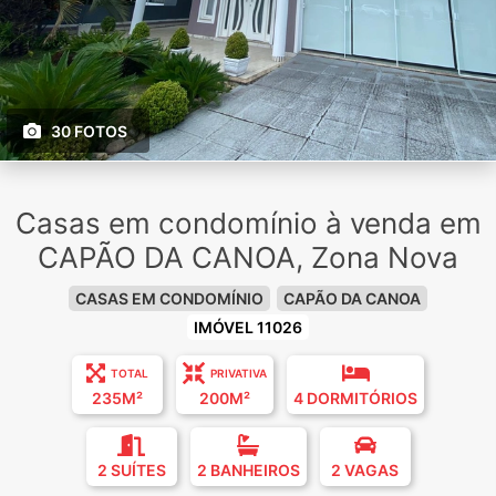
30 FOTOS
Casas em condomínio à venda em
CAPÃO DA CANOA, Zona Nova
CASAS EM CONDOMÍNIO
CAPÃO DA CANOA
IMÓVEL 11026
TOTAL
PRIVATIVA
235M²
200M²
4 DORMITÓRIOS
2 SUÍTES
2 BANHEIROS
2 VAGAS