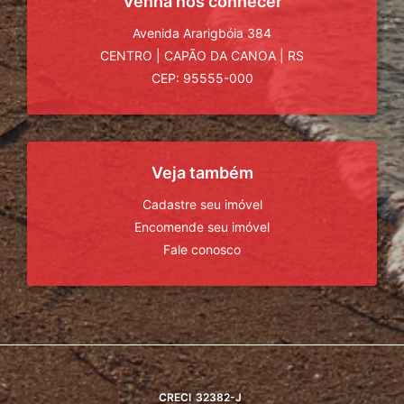
Venha nos conhecer
Avenida Ararigbóia 384
CENTRO
|
CAPÃO DA CANOA
|
RS
CEP: 95555-000
Veja também
Cadastre seu imóvel
Encomende seu imóvel
Fale conosco
CRECI
32382-J