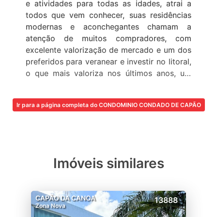
e atividades para todas as idades, atrai a
todos que vem conhecer, suas residências
modernas e aconchegantes chamam a
atenção de muitos compradores, com
excelente valorização de mercado e um dos
preferidos para veranear e investir no litoral,
o que mais valoriza nos últimos anos, um
verdadeiro resort para famílias que gostam
de viver bem, com todo conforto e
Ir para a página completa do CONDOMINIO CONDADO DE CAPÃO
segurança.
O condomínio Condado de Capão é o
condomínio em Capão da Canoa mais
habitado, conta com uma praia artificial
Imóveis similares
privativa, toboágua, piscina adulto e infantil,
piscina térmica, Lan House, academia
montada, salão de festas, espaço gourmet,
CAPÃO DA CANOA
13888
quadra de tênis de saibro, muro em
Zona Nova
concreto pré-moldado, com 2,50m de altura