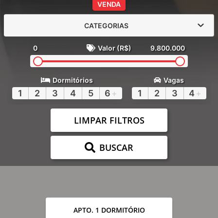
VENDA
CATEGORIAS
0
Valor (R$)
9.800.000
Dormitórios
Vagas
1
2
3
4
5
6
+
1
2
3
4
+
LIMPAR FILTROS
BUSCAR
APTO. 1 DORMITÓRIO