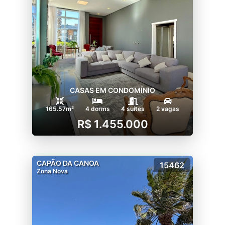
CASAS EM CONDOMÍNIO
165.57m²
4 dorms
4 suítes
2 vagas
R$ 1.455.000
CAPÃO DA CANOA
15462
Zona Nova