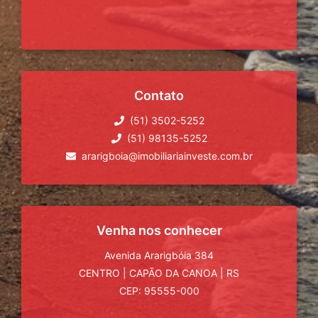
Contato
(51) 3502-5252
(51) 98135-5252
ararigboia@imobiliariainveste.com.br
Venha nos conhecer
Avenida Ararigbóia 384
CENTRO
|
CAPÃO DA CANOA
|
RS
CEP: 95555-000