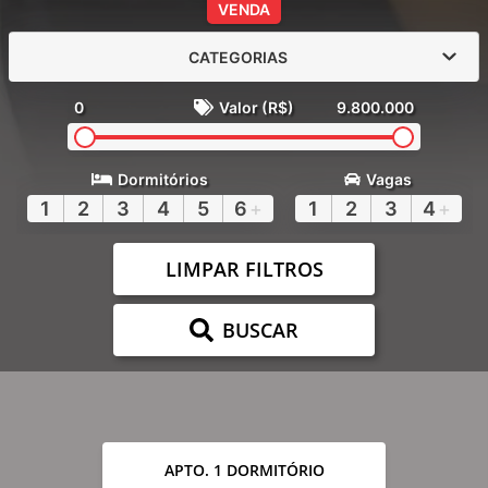
VENDA
CATEGORIAS
0
Valor (R$)
9.800.000
Dormitórios
Vagas
1
2
3
4
5
6
+
1
2
3
4
+
LIMPAR FILTROS
BUSCAR
APTO. 1 DORMITÓRIO