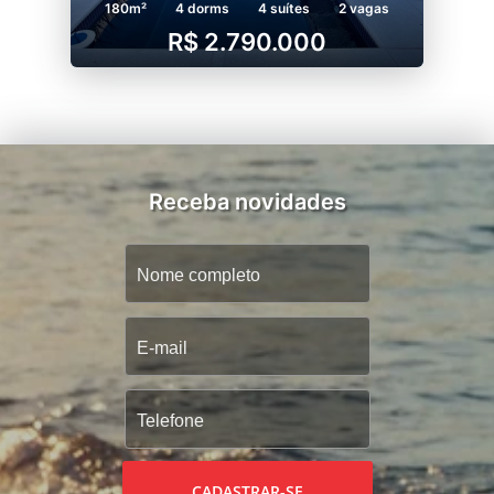
180m²
4 dorms
4 suítes
2 vagas
R$ 2.790.000
Receba novidades
CADASTRAR-SE