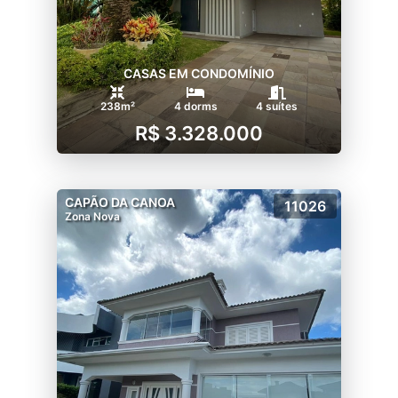
CASAS EM CONDOMÍNIO
238m²
4 dorms
4 suítes
R$ 3.328.000
CAPÃO DA CANOA
11026
Zona Nova