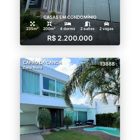
CASAS EM CONDOMÍNIO
235m²
200m²
4 dorms
2 suítes
2 vagas
R$ 2.200.000
CAPÃO DA CANOA
13888
Zona Nova