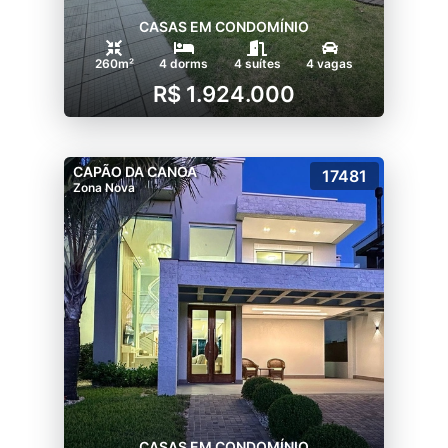
CASAS EM CONDOMÍNIO
260m²
4 dorms
4 suítes
4 vagas
R$ 1.924.000
CAPÃO DA CANOA
17481
Zona Nova
CASAS EM CONDOMÍNIO