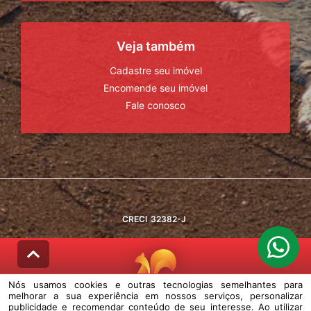
Veja também
Cadastre seu imóvel
Encomende seu imóvel
Fale conosco
CRECI
32382-J
Nós usamos cookies e outras tecnologias semelhantes para
melhorar a sua experiência em nossos serviços, personalizar
© DESENVOLVIDO PELA
AGIL.NET
publicidade e recomendar conteúdo de seu interesse. Ao utilizar