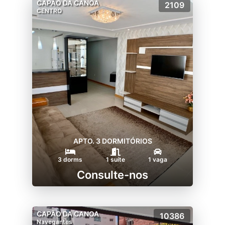
CAPÃO DA CANOA
2109
CENTRO
APTO. 3 DORMITÓRIOS
3 dorms
1 suíte
1 vaga
Consulte-nos
CAPÃO DA CANOA
10386
Navegantes