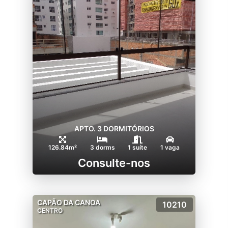
APTO. 3 DORMITÓRIOS
126.84m²
3 dorms
1 suíte
1 vaga
Consulte-nos
CAPÃO DA CANOA
10210
CENTRO