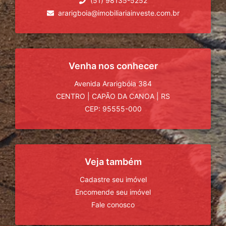
(51) 98135-5252
ararigboia@imobiliariainveste.com.br
Venha nos conhecer
Avenida Ararigbóia 384
CENTRO
|
CAPÃO DA CANOA
|
RS
CEP: 95555-000
Veja também
Cadastre seu imóvel
Encomende seu imóvel
Fale conosco