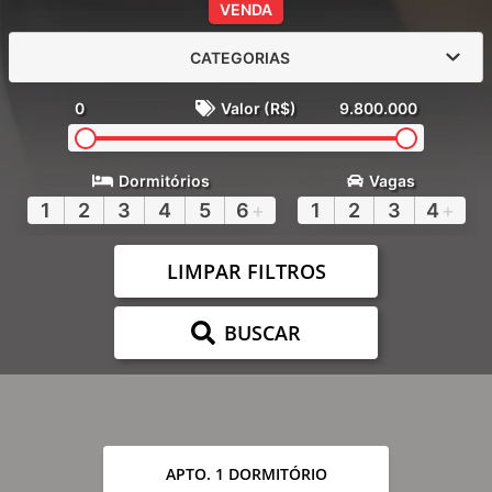
VENDA
CATEGORIAS
0
Valor (R$)
9.800.000
Dormitórios
Vagas
1
2
3
4
5
6
+
1
2
3
4
+
LIMPAR FILTROS
BUSCAR
APTO. 1 DORMITÓRIO