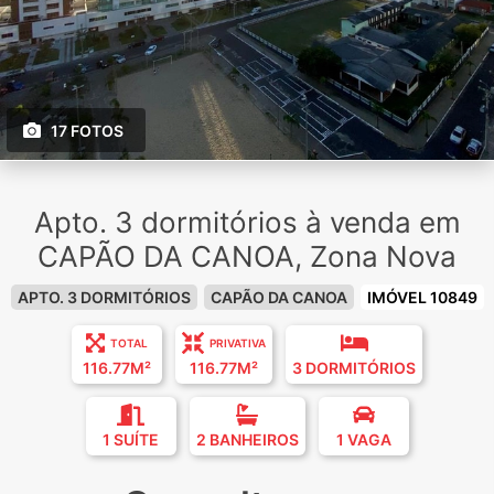
17 FOTOS
Apto. 3 dormitórios à venda em
CAPÃO DA CANOA, Zona Nova
APTO. 3 DORMITÓRIOS
CAPÃO DA CANOA
IMÓVEL 10849
TOTAL
PRIVATIVA
116.77M²
116.77M²
3 DORMITÓRIOS
1 SUÍTE
2 BANHEIROS
1 VAGA