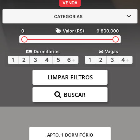
VENDA
CATEGORIAS
0
Valor (R$)
9.800.000
Dormitórios
Vagas
1
2
3
4
5
6
+
1
2
3
4
+
LIMPAR FILTROS
BUSCAR
APTO. 1 DORMITÓRIO