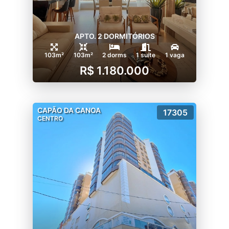
APTO. 2 DORMITÓRIOS
103m²
103m²
2 dorms
1 suíte
1 vaga
R$ 1.180.000
CAPÃO DA CANOA
17305
CENTRO