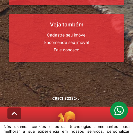
Veja também
Cadastre seu imóvel
Encomende seu imóvel
Fale conosco
CRECI
32382-J
Nós usamos cookies e outras tecnologias semelhantes para
melhorar a sua experiência em nossos serviços, personalizar
© DESENVOLVIDO PELA
AGIL.NET