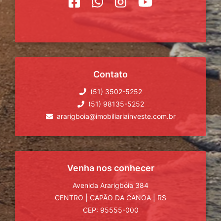
Contato
(51) 3502-5252
(51) 98135-5252
ararigboia@imobiliariainveste.com.br
Venha nos conhecer
Avenida Ararigbóia 384
CENTRO
|
CAPÃO DA CANOA
|
RS
CEP: 95555-000