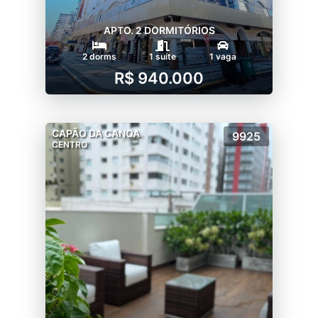
APTO. 2 DORMITÓRIOS
2 dorms
1 suíte
1 vaga
R$ 940.000
CAPÃO DA CANOA
9925
CENTRO