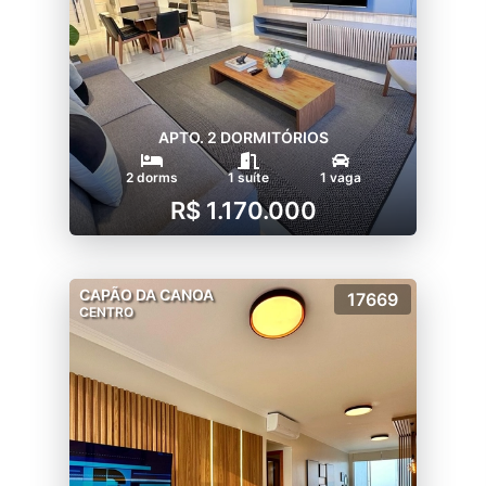
APTO. 2 DORMITÓRIOS
2 dorms
1 suíte
1 vaga
R$ 1.170.000
CAPÃO DA CANOA
17669
CENTRO