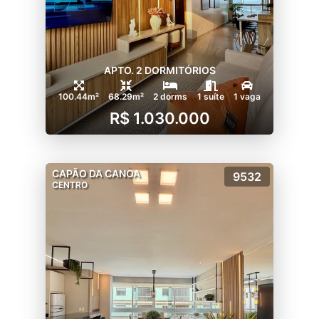
APTO. 2 DORMITÓRIOS
100.44m²
68.29m²
2 dorms
1 suíte
1 vaga
R$ 1.030.000
CAPÃO DA CANOA
9532
CENTRO