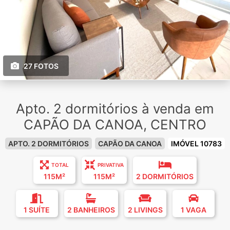
27 FOTOS
Apto. 2 dormitórios à venda em
CAPÃO DA CANOA, CENTRO
APTO. 2 DORMITÓRIOS
CAPÃO DA CANOA
IMÓVEL 10783
TOTAL
PRIVATIVA
115M²
115M²
2 DORMITÓRIOS
1 SUÍTE
2 BANHEIROS
2 LIVINGS
1 VAGA