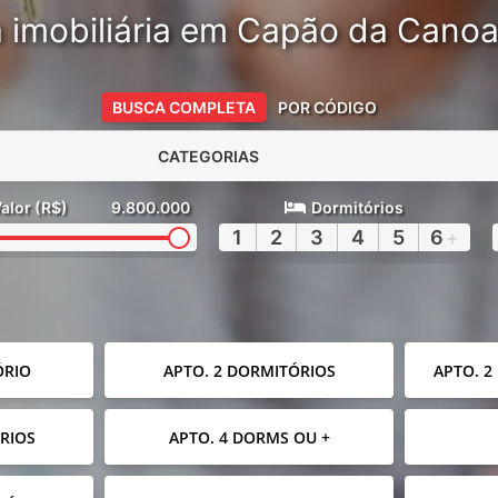
 imobiliária em Capão da Cano
BUSCA COMPLETA
POR CÓDIGO
CATEGORIAS
alor (R$)
9.800.000
Dormitórios
1
2
3
4
5
6
+
ÓRIO
APTO. 2 DORMITÓRIOS
APTO. 2
RIOS
APTO. 4 DORMS OU +