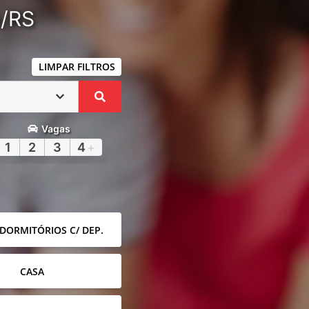
a/RS
LIMPAR FILTROS
Vagas
1
2
3
4
+
 DORMITÓRIOS C/ DEP.
CASA