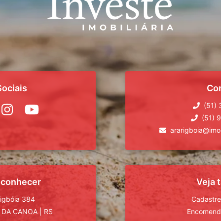
ociais
Co
(51)
(51) 
ararigboia@imob
 conhecer
Veja
rigbóia 384
Cadastre
 DA CANOA
|
RS
Encomende