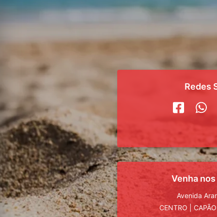
Redes S
Venha nos
Avenida Ara
CENTRO
|
CAPÃO