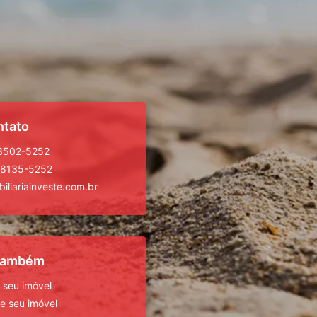
ntato
 3502-5252
98135-5252
iliariainveste.com.br
 também
 seu imóvel
 seu imóvel