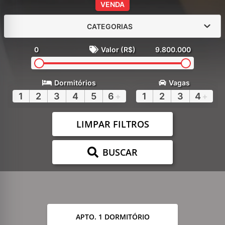
VENDA
CATEGORIAS
0
Valor (R$)
9.800.000
Dormitórios
Vagas
1
2
3
4
5
6
+
1
2
3
4
+
LIMPAR FILTROS
BUSCAR
APTO. 1 DORMITÓRIO