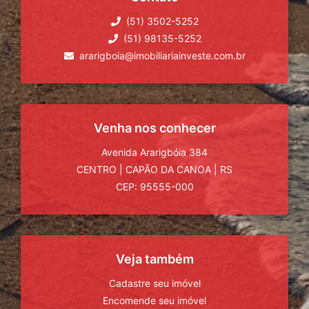
(51) 3502-5252
(51) 98135-5252
ararigboia@imobiliariainveste.com.br
Venha nos conhecer
Avenida Ararigbóia 384
CENTRO
|
CAPÃO DA CANOA
|
RS
CEP: 95555-000
Veja também
Cadastre seu imóvel
Encomende seu imóvel