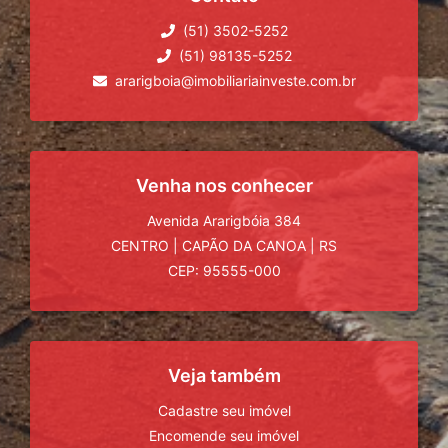
(51) 3502-5252
(51) 98135-5252
ararigboia@imobiliariainveste.com.br
Venha nos conhecer
Avenida Ararigbóia 384
CENTRO
|
CAPÃO DA CANOA
|
RS
CEP: 95555-000
Veja também
Cadastre seu imóvel
Encomende seu imóvel