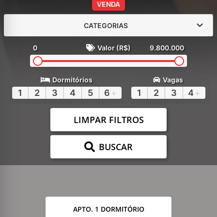
VENDA
CATEGORIAS
0
Valor (R$)
9.800.000
Dormitórios
Vagas
1
2
3
4
5
6
+
1
2
3
4
+
LIMPAR FILTROS
BUSCAR
APTO. 1 DORMITÓRIO