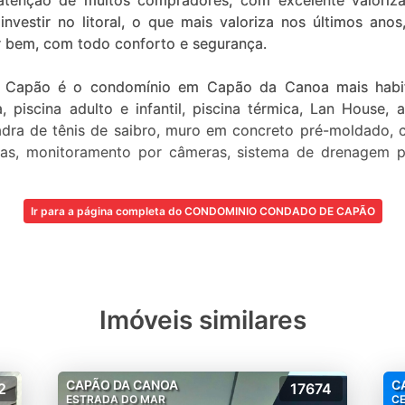
tenção de muitos compradores, com excelente valori
investir no litoral, o que mais valoriza nos últimos ano
r bem, com todo conforto e segurança.
 Capão é o condomínio em Capão da Canoa mais habit
gua, piscina adulto e infantil, piscina térmica, Lan House
adra de tênis de saibro, muro em concreto pré-moldado, 
oras, monitoramento por câmeras, sistema de drenagem p
, com durabilidade duas vezes superior ao convencional,
ial de 5.600,00m² com praia e toboágua, 3 piscinas com 
Ir para a página completa do CONDOMINIO CONDADO DE CAPÃO
ança. Localizado na Avenida Central de Capão da Canoa, 
Imóveis similares
CAPÃO DA CANOA
C
2
17674
ESTRADA DO MAR
C