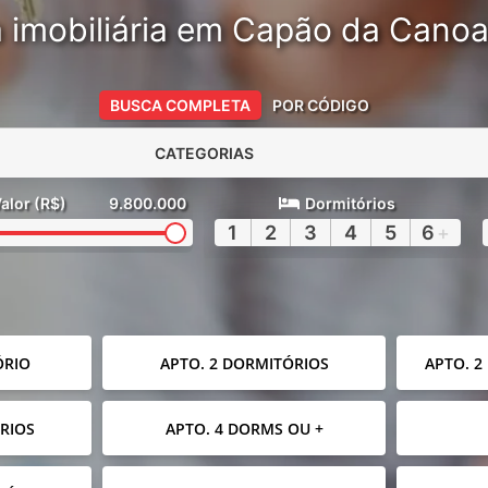
 imobiliária em Capão da Cano
BUSCA COMPLETA
POR CÓDIGO
CATEGORIAS
alor (R$)
9.800.000
Dormitórios
1
2
3
4
5
6
+
ÓRIO
APTO. 2 DORMITÓRIOS
APTO. 2
RIOS
APTO. 4 DORMS OU +