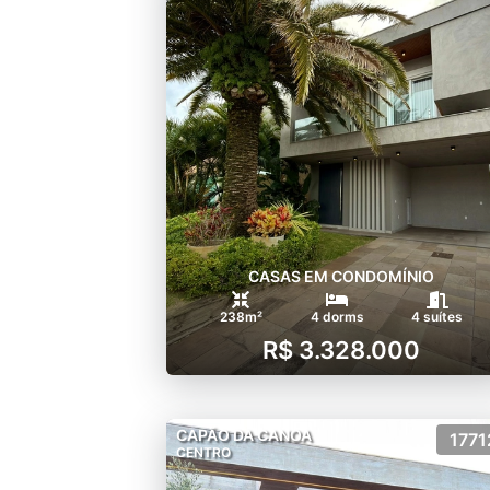
CASAS EM CONDOMÍNIO
238m²
4 dorms
4 suítes
R$ 3.328.000
CAPÃO DA CANOA
1771
CENTRO