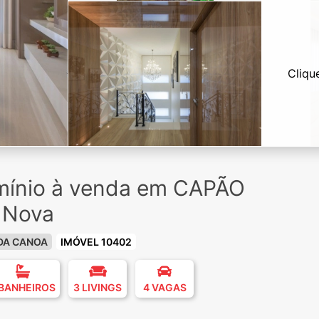
Cliqu
ínio à venda em CAPÃO
 Nova
DA CANOA
IMÓVEL 10402
 BANHEIROS
3 LIVINGS
4 VAGAS