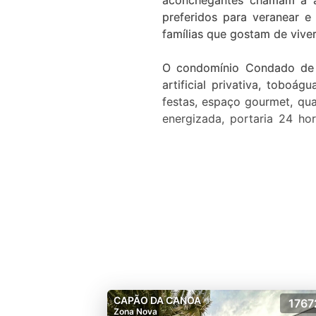
aconchegantes chamam a a
preferidos para veranear e 
famílias que gostam de vive
O condomínio Condado de
artificial privativa, toboá
festas, espaço gourmet, qu
energizada, portaria 24 h
freático, asfalto a quente
grama tapete, lago artific
tudo com a mais alta segur
hipermercado Stock Center.
CAPÃO DA CANOA
1767
Zona Nova