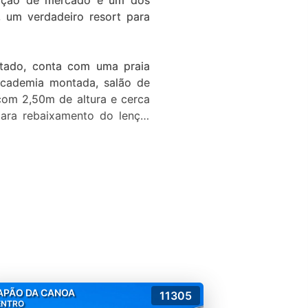
zação de mercado e um dos
s, um verdadeiro resort para
ado, conta com uma praia
, academia montada, salão de
com 2,50m de altura e cerca
ara rebaixamento do lençol
 campos de futebol sete com
216,00m² de espelho d'água,
a 2 minutos da loja Havan e
APÃO DA CANOA
11305
ENTRO