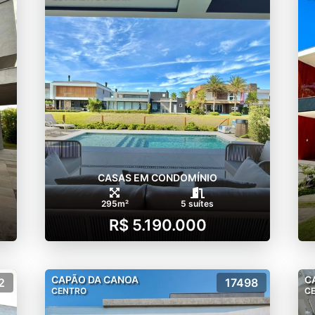
CASAS EM CONDOMÍNIO
295m²
5 suítes
R$ 5.190.000
CAPÃO DA CANOA
C
2
17498
CENTRO
C