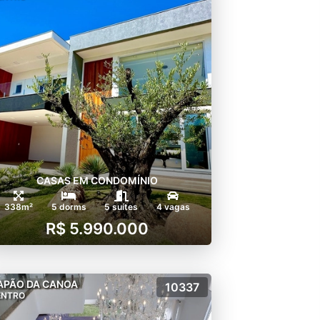
CASAS EM CONDOMÍNIO
338m²
5 dorms
5 suítes
4 vagas
R$ 5.990.000
APÃO DA CANOA
10337
ENTRO