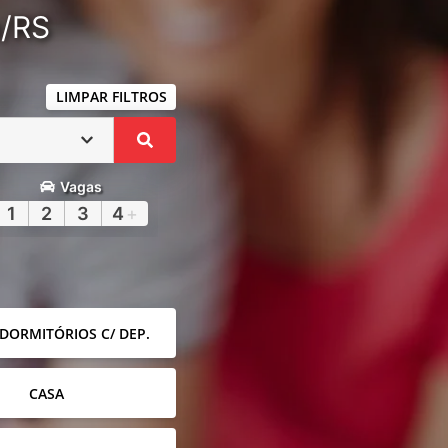
a/RS
LIMPAR FILTROS
Vagas
1
2
3
4
+
 DORMITÓRIOS C/ DEP.
CASA