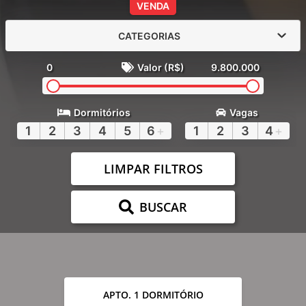
VENDA
CATEGORIAS
0
Valor (R$)
9.800.000
Dormitórios
Vagas
1
2
3
4
5
6
+
1
2
3
4
+
LIMPAR FILTROS
BUSCAR
APTO. 1 DORMITÓRIO