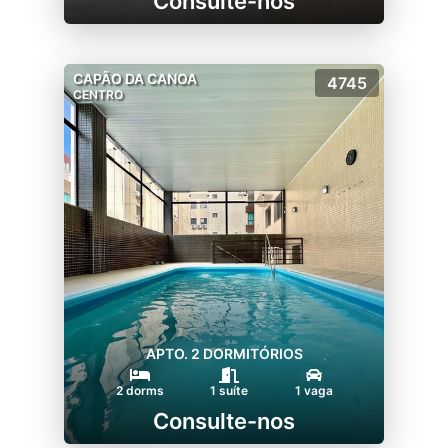
Consulte-nos
CAPÃO DA CANOA
4745
CENTRO
APTO. 2 DORMITÓRIOS
2 dorms
1 suíte
1 vaga
Consulte-nos