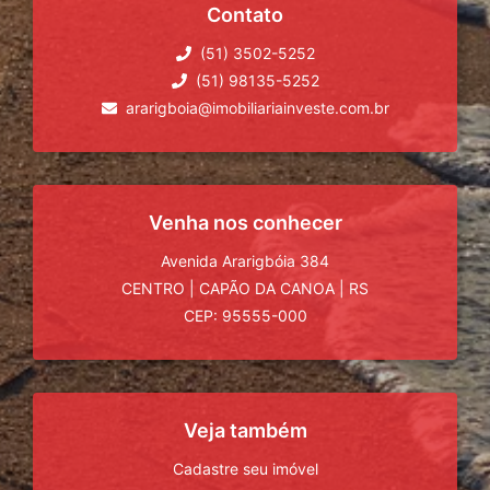
Contato
(51) 3502-5252
(51) 98135-5252
ararigboia@imobiliariainveste.com.br
Venha nos conhecer
Avenida Ararigbóia 384
CENTRO
|
CAPÃO DA CANOA
|
RS
CEP: 95555-000
Veja também
Cadastre seu imóvel