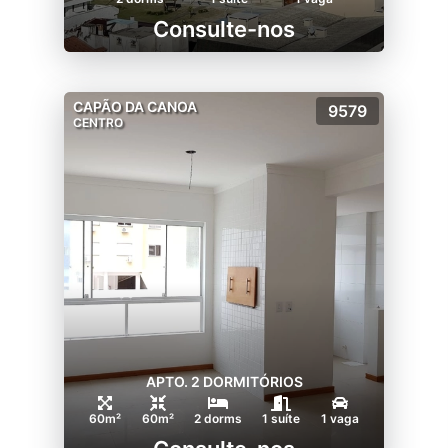
Consulte-nos
CAPÃO DA CANOA
9579
CENTRO
APTO. 2 DORMITÓRIOS
60m²
60m²
2 dorms
1 suíte
1 vaga