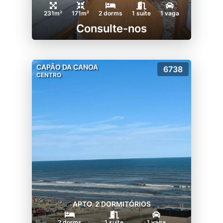
231m²
171m²
2 dorms
1 suíte
1 vaga
Consulte-nos
CAPÃO DA CANOA
6738
CENTRO
APTO. 2 DORMITÓRIOS
2 dorms
1 suíte
1 vaga