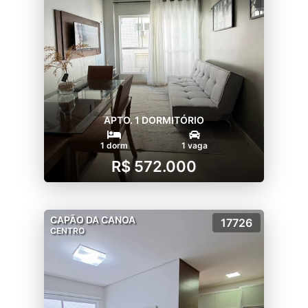
APTO. 1 DORMITÓRIO
1 dorm
1 vaga
R$ 572.000
CAPÃO DA CANOA
17726
CENTRO