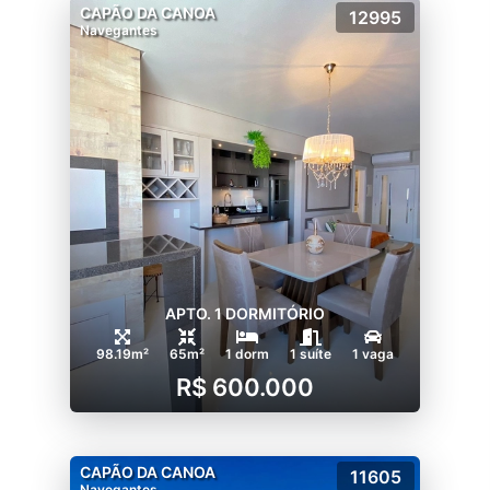
CAPÃO DA CANOA
12995
Navegantes
APTO. 1 DORMITÓRIO
98.19m²
65m²
1 dorm
1 suíte
1 vaga
R$ 600.000
CAPÃO DA CANOA
11605
Navegantes