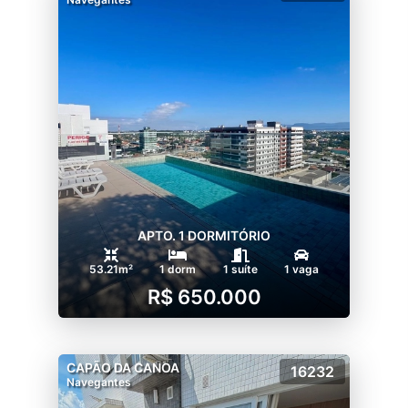
APTO. 1 DORMITÓRIO
53.21m²
1 dorm
1 suíte
1 vaga
R$ 650.000
CAPÃO DA CANOA
16232
Navegantes