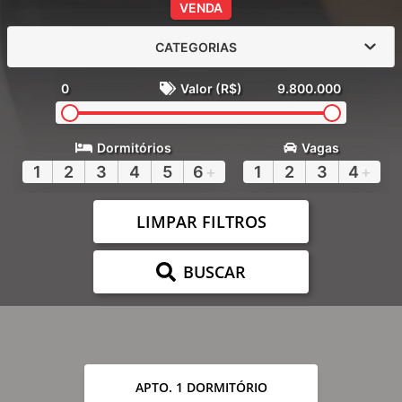
VENDA
CATEGORIAS
0
Valor (R$)
9.800.000
Dormitórios
Vagas
1
2
3
4
5
6
+
1
2
3
4
+
LIMPAR FILTROS
BUSCAR
APTO. 1 DORMITÓRIO