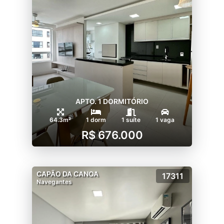
APTO. 1 DORMITÓRIO
64.3m²
1 dorm
1 suíte
1 vaga
R$ 676.000
CAPÃO DA CANOA
17311
Navegantes