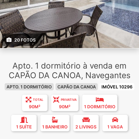
20 FOTOS
Apto. 1 dormitório à venda em
CAPÃO DA CANOA, Navegantes
APTO. 1 DORMITÓRIO
CAPÃO DA CANOA
IMÓVEL 10296
TOTAL
PRIVATIVA
90M²
90M²
1 DORMITÓRIO
1 SUÍTE
1 BANHEIRO
2 LIVINGS
1 VAGA