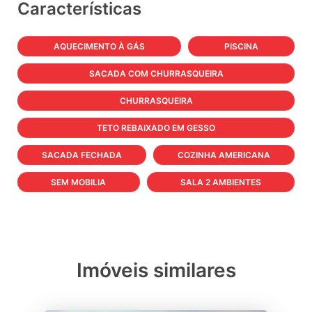
Características
AQUECIMENTO À GÁS
PISCINA
SACADA COM CHURRASQUEIRA
CHURRASQUEIRA
TETO REBAIXADO EM GESSO
SACADA FECHADA
COZINHA AMERICANA
SEM MOBILIA
SALA 2 AMBIENTES
Imóveis similares