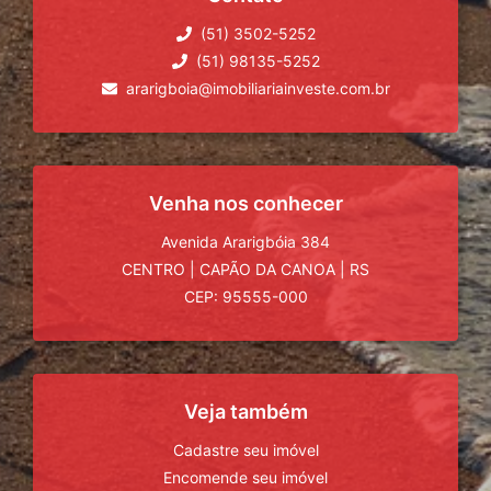
(51) 3502-5252
(51) 98135-5252
ararigboia@imobiliariainveste.com.br
Venha nos conhecer
Avenida Ararigbóia 384
CENTRO
|
CAPÃO DA CANOA
|
RS
CEP: 95555-000
Veja também
Cadastre seu imóvel
Encomende seu imóvel