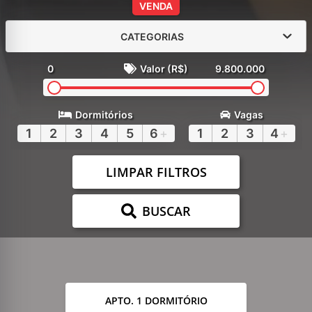
VENDA
CATEGORIAS
0
Valor (R$)
9.800.000
Dormitórios
Vagas
1
2
3
4
5
6
+
1
2
3
4
+
LIMPAR FILTROS
BUSCAR
APTO. 1 DORMITÓRIO