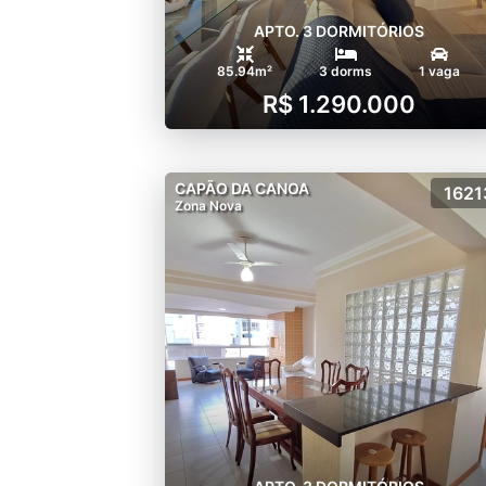
APTO. 3 DORMITÓRIOS
85.94m²
3 dorms
1 vaga
R$ 1.290.000
CAPÃO DA CANOA
1621
Zona Nova