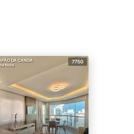
APÃO DA CANOA
7750
na Nova