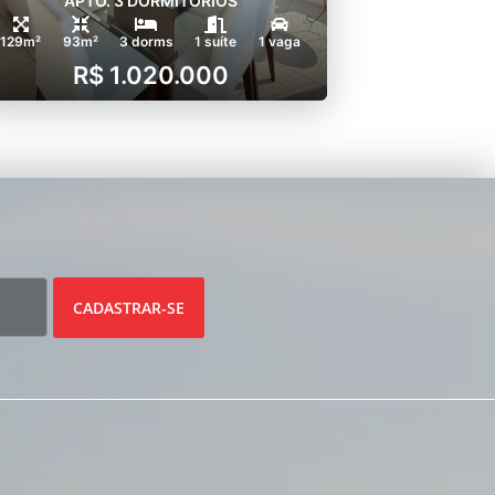
APTO. 3 DORMITÓRIOS
129m²
93m²
3 dorms
1 suíte
1 vaga
R$ 1.020.000
CADASTRAR-SE