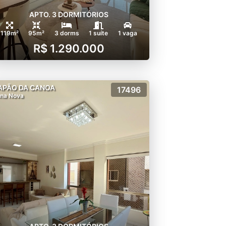
APTO. 3 DORMITÓRIOS
119m²
95m²
3 dorms
1 suíte
1 vaga
R$ 1.290.000
APÃO DA CANOA
17496
na Nova