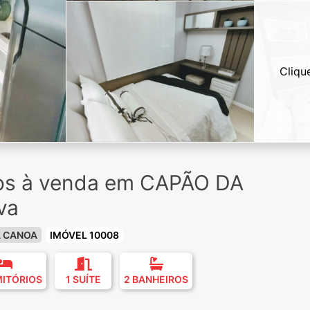
Cliqu
ios à venda em CAPÃO DA
va
A CANOA
IMÓVEL 10008
MITÓRIOS
1 SUÍTE
2 BANHEIROS