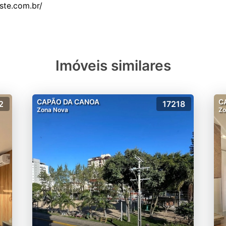
Imóveis similares
CAPÃO DA CANOA
C
2
17218
Zona Nova
Zo