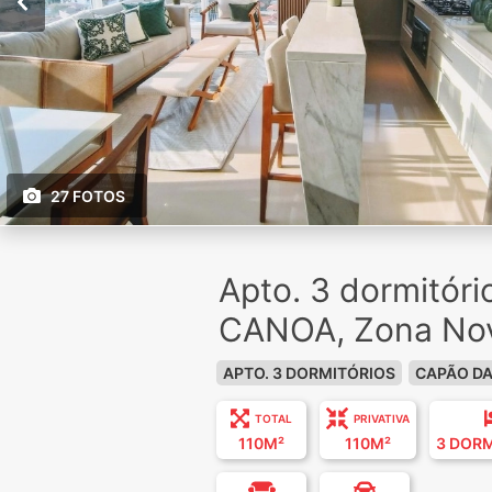
27 FOTOS
Apto. 3 dormitór
CANOA, Zona No
APTO. 3 DORMITÓRIOS
CAPÃO D
TOTAL
PRIVATIVA
110M²
110M²
3 DOR