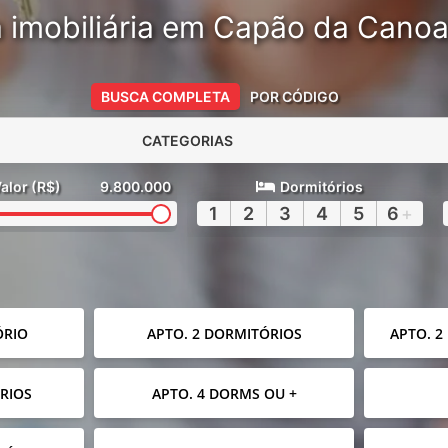
 imobiliária em Capão da Cano
BUSCA COMPLETA
POR CÓDIGO
CATEGORIAS
alor (R$)
9.800.000
Dormitórios
1
2
3
4
5
6
+
ÓRIO
APTO. 2 DORMITÓRIOS
APTO. 2
RIOS
APTO. 4 DORMS OU +