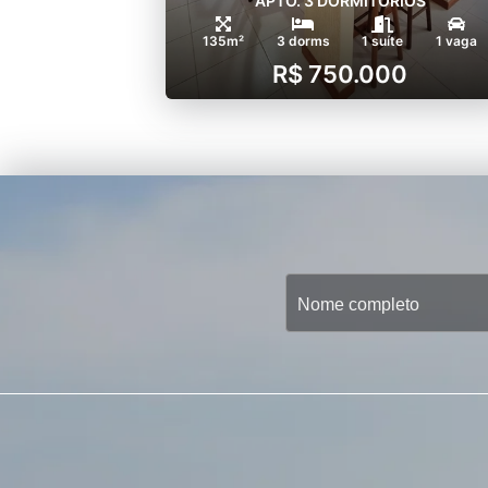
APTO. 3 DORMITÓRIOS
135m²
3 dorms
1 suíte
1 vaga
R$ 750.000