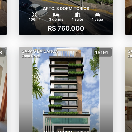
APTO. 3 DORMITÓRIOS
106m²
3 dorms
1 suíte
1 vaga
R$ 760.000
CAPÃO DA CANOA
C
3
15191
Zona Nova
Zo