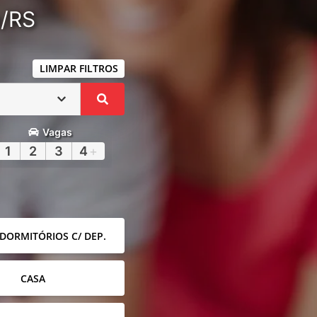
a/RS
LIMPAR FILTROS
Vagas
1
2
3
4
+
 DORMITÓRIOS C/ DEP.
CASA