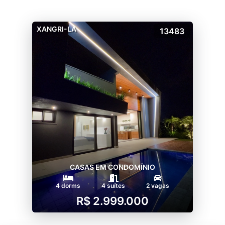
XANGRI-LA
13483
CASAS EM CONDOMÍNIO
4 dorms
4 suítes
2 vagas
R$ 2.999.000