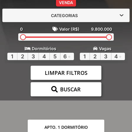
VENDA
CATEGORIAS
0
Valor (R$)
9.800.000
Dormitórios
Vagas
1
2
3
4
5
6
+
1
2
3
4
+
LIMPAR FILTROS
BUSCAR
APTO. 1 DORMITÓRIO