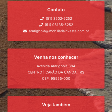
Contato
(51) 3502-5252
(51) 98135-5252
ararigboia@imobiliariainveste.com.br
Venha nos conhecer
Avenida Ararigbóia 384
CENTRO
|
CAPÃO DA CANOA
|
RS
CEP: 95555-000
Veja também