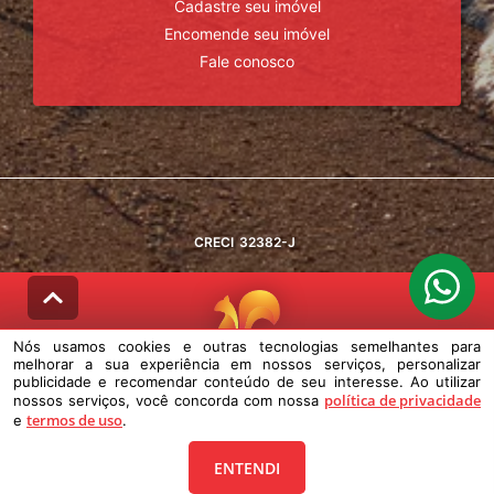
Cadastre seu imóvel
Encomende seu imóvel
Fale conosco
CRECI
32382-J
Nós usamos cookies e outras tecnologias semelhantes para
melhorar a sua experiência em nossos serviços, personalizar
© DESENVOLVIDO PELA
AGIL.NET
publicidade e recomendar conteúdo de seu interesse. Ao utilizar
política de privacidade
nossos serviços, você concorda com nossa
Nós usamos cookies e outras tecnologias semelhantes para melhorar a
termos de uso
e
sua experiência em nossos serviços, personalizar publicidade e
.
recomendar conteúdo de seu interesse. Ao utilizar nossos serviços,
você concorda com nossa política de privacidade e termos de uso.
ENTENDI
Política de Privacidade
Termos de uso